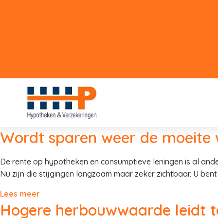
Wordt sparen weer de moeite
De rente op hypotheken en consumptieve leningen is al ande
Nu zijn die stijgingen langzaam maar zeker zichtbaar. U ben
Lees meer
Hogere herbouwwaarde leidt t