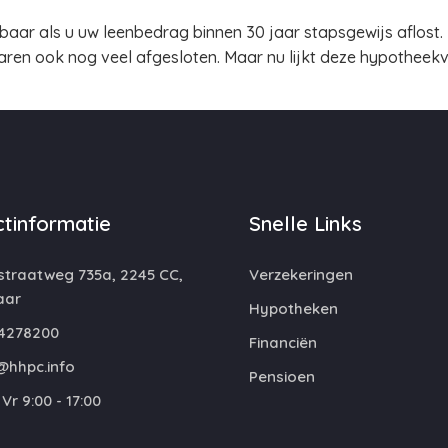
ekbaar als u uw leenbedrag binnen 30 jaar stapsgewijs aflost
aren ook nog veel afgesloten. Maar nu lijkt deze hypotheekvo
tinformatie
Snelle Links
straatweg 735a, 2245 CC,
Verzekeringen
aar
Hypotheken
4278200
Financiën
@hhpc.info
Pensioen
Vr 9:00 - 17:00