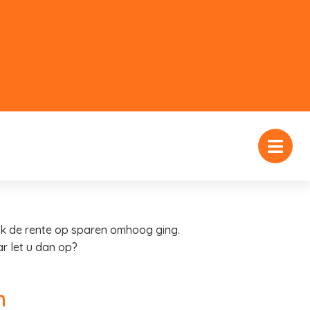
ok de rente op sparen omhoog ging.
r let u dan op?
n