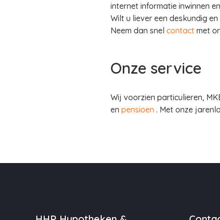
internet informatie inwinnen e
Wilt u liever een deskundig en
Neem dan snel
contact
met on
Onze service
Wij voorzien particulieren, M
en
pensioen
. Met onze jarenl
HHP Hypotheken &
Contac