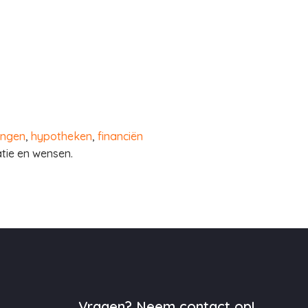
ingen
,
hypotheken
,
financiën
atie en wensen.
Vragen? Neem contact op!