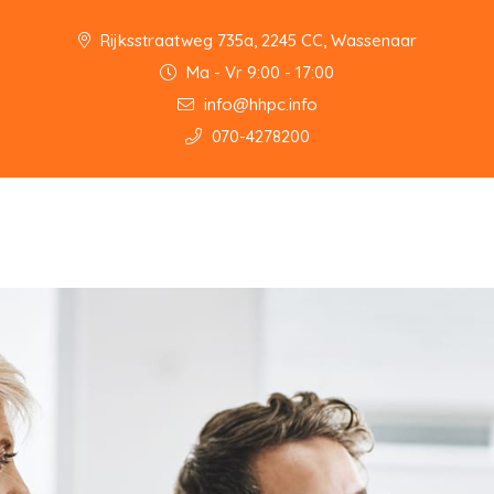
Rijksstraatweg 735a, 2245 CC, Wassenaar
Ma - Vr 9:00 - 17:00
info@hhpc.info
070-4278200