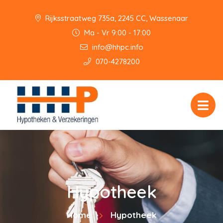
Rijksstraatweg 735a, 2245 CC, Wassenaar
Ma - Vr 9:00 - 17:00
info@hhpc.info
070-4278200
Hypotheek
Home
Hypotheek