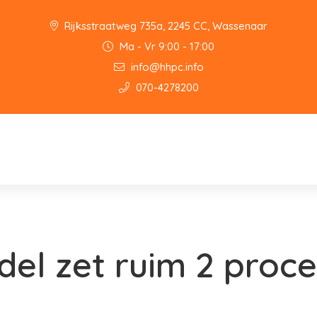
Rijksstraatweg 735a, 2245 CC, Wassenaar
Ma - Vr 9:00 - 17:00
info@hhpc.info
070-4278200
del zet ruim 2 proc