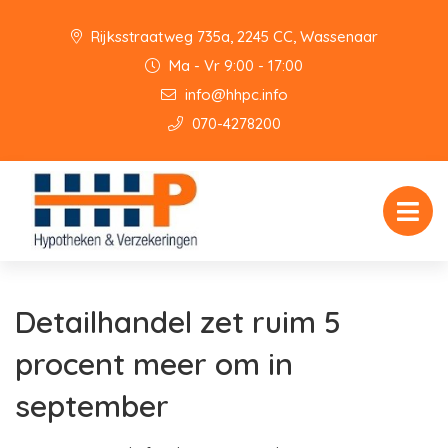
Rijksstraatweg 735a, 2245 CC, Wassenaar
Ma - Vr 9:00 - 17:00
info@hhpc.info
070-4278200
Detailhandel zet ruim 5
procent meer om in
september