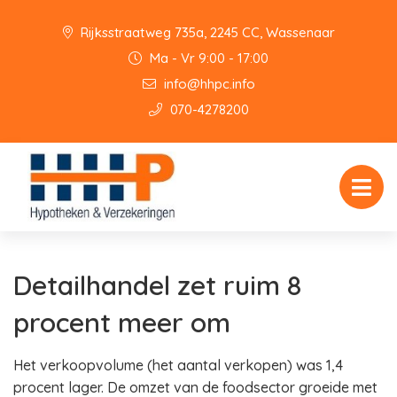
Rijksstraatweg 735a, 2245 CC, Wassenaar
Ma - Vr 9:00 - 17:00
info@hhpc.info
070-4278200
Detailhandel zet ruim 8
procent meer om
Het verkoopvolume (het aantal verkopen) was 1,4
procent lager. De omzet van de foodsector groeide met