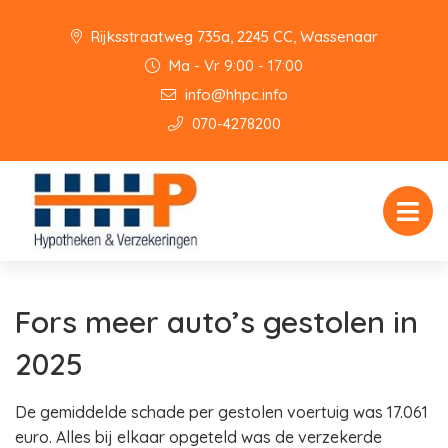
Rijksstraatweg 735a, 2245 CC, Wassenaar
Ma - Vr 9:00 - 17:00
info@hhpc.info
070-4278200
Fors meer auto’s gestolen in
2025
De gemiddelde schade per gestolen voertuig was 17.061
euro. Alles bij elkaar opgeteld was de verzekerde