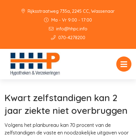
Rijksstraatweg 735a, 2245 CC, Wassenaar
Ma - Vr 9:00 - 17:00
info@hhpc.info
070-4278200
Kwart zelfstandigen kan 2
jaar ziekte niet overbruggen
Volgens het planbureau kan 70 procent van de
zelfstandigen de vaste en noodzakelijke uitgaven voor