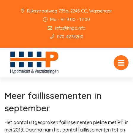
Rijksstraatweg 735a, 2245 CC, Wassenaar
Ma - Vr 9:00 - 17:00
info@hhpc.info
070-4278200
Meer faillissementen in
september
Het aantal uitgesproken faillissementen piekte met 911 in
mei 2013. Daarna nam het aantal faillissementen tot en