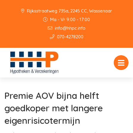
Rijksstraatweg 735a, 2245 CC, Wassenaar
Ma - Vr 9:00 - 17:00
info@hhpc.info
070-4278200
Premie AOV bijna helft
goedkoper met langere
eigenrisicotermijn