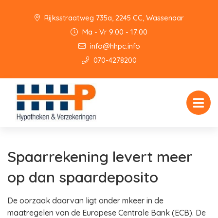
Rijksstraatweg 735a, 2245 CC, Wassenaar
Ma - Vr 9:00 - 17:00
info@hhpc.info
070-4278200
Spaarrekening levert meer
op dan spaardeposito
De oorzaak daarvan ligt onder mkeer in de
maatregelen van de Europese Centrale Bank (ECB). De