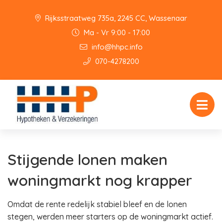
Rijksstraatweg 735a, 2245 CC, Wassenaar
Ma - Vr 9:00 - 17:00
info@hhpc.info
070-4278200
Stijgende lonen maken
woningmarkt nog krapper
Omdat de rente redelijk stabiel bleef en de lonen
stegen, werden meer starters op de woningmarkt actief.