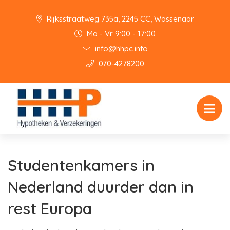
Rijksstraatweg 735a, 2245 CC, Wassenaar
Ma - Vr 9:00 - 17:00
info@hhpc.info
070-4278200
Studentenkamers in
Nederland duurder dan in
rest Europa