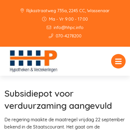
Rijksstraatweg 735a, 2245 CC, Wassenaar
Ma - Vr 9:00 - 17:00
info@hhpc.info
070-4278200
Subsidiepot voor
verduurzaming aangevuld
De regering maakte de maatregel vrijdag 22 september
bekend in de Staatscourant. Het gaat om de