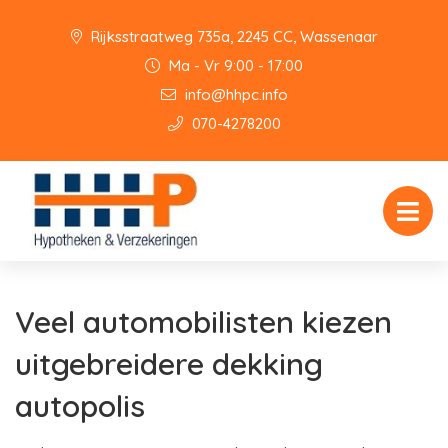
Rijksstraatweg 735a, 2245 CC, Wassenaar
Ma - Vr 9:00 - 17:00
info@hhpc.info
070-4278200
Veel automobilisten kiezen
uitgebreidere dekking
autopolis