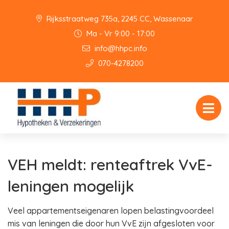
Rijksstraatweg 735a, 2245 CC, Wassenaar
Ma - Vr 9:00 - 17:00
info@hhpc.info
070-4278200
VEH meldt: renteaftrek VvE-
leningen mogelijk
Veel appartementseigenaren lopen belastingvoordeel
mis van leningen die door hun VvE zijn afgesloten voor