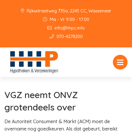
Rijksstraatweg 735a, 2245 CC, Wassenaar
Ma - Vr 9:00 - 17:00
info@hhpc.info
070-4278200
VGZ neemt ONVZ
grotendeels over
De Autoriteit Consument & Markt (ACM) moet de
overname nog goedkeuren. Als dat gebeurt, bereikt