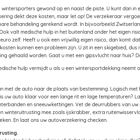
 wintersporters gewond op en naast de piste. U kunt dan in 
ring dekt deze kosten, maar let op! De verzekeraar vergoedt
are behandeling gerekend wordt. In bijvoorbeeld Zwitserland
Ook valt medische hulp in het buitenland onder het eigen risic
 euro zelf. Heeft u ook een vrijwillig eigen risico, dan komt 
kosten kunnen een probleem zijn. U zit in een skigebied, dus
ing gehaald worden. Gaat u met een gipsvlucht naar huis? D
edische hulp vermijdt u als u een wintersportdekking neemt o
n met de auto naar de plaats van bestemming. Logisch met
ar is uw auto klaar voor een lange rit en lage temperaturen? 
interbanden en sneeuwkettingen. Vet de deurrubbers van uw 
 winteruitrusting mee zoals ijskrabber, extra ruitenwisservlo
eken. En laat ons uw autoverzekering checken.
rusting.