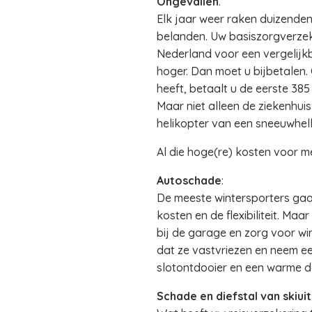
Ongevallen
.
Elk jaar weer raken duizenden
belanden. Uw basiszorgverzeke
Nederland voor een vergelijkb
hoger. Dan moet u bijbetalen. 
heeft, betaalt u de eerste 385
Maar niet alleen de ziekenhuis
helikopter van een sneeuwhell
Al die hoge(re) kosten voor m
Autoschade
:
De meeste wintersporters gaa
kosten en de flexibiliteit. Ma
bij de garage en zorg voor w
dat ze vastvriezen en neem een
slotontdooier en een warme d
Schade en diefstal van skiuit