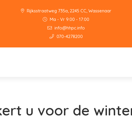
Rijksstraatweg 735a, 2245 CC, Wassenaar
Ma - Vr 9:00 - 17:00
info@hhpc.info
070-4278200
kert u voor de winte