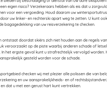
e bieden bij beschadiging of diefstal van uw dure skispullen?
en eigen risico? Verzekeraars hebben als eis dat u zorgvu
en voor een vergoeding. Houd daarom uw wintersportuitrusti
f door uw linker- en rechterski apart weg te zetten. U kunt ook
 de bagagedekking van uw reisverzekering te checken.
 ontstaat doordat skiërs zich niet houden aan de regels van
geluk veroorzaakt op de piste waarbij anderen schade of lets
In het ergste geval kunt u strafrechtelijk vervolgd worden. 
aansprakelijk gesteld worden voor de schade.
sportgebied checken wij met plezier alle polissen die van bel
rzekering en uw aansprakelijkheids- en of rechtsbijstandve
n en dat u met een gerust hart kunt vertrekken.