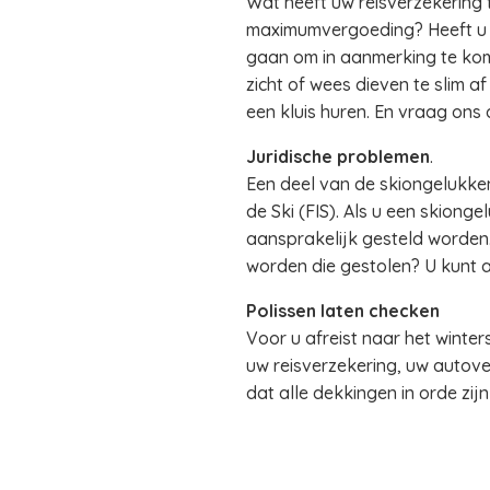
Wat heeft uw reisverzekering t
maximumvergoeding? Heeft u e
gaan om in aanmerking te kom
zicht of wees dieven te slim a
een kluis huren. En vraag ons
Juridische problemen
.
Een deel van de skiongelukken
de Ski (FIS). Als u een skion
aansprakelijk gesteld worden. 
worden die gestolen? U kunt 
Polissen laten checken
Voor u afreist naar het winter
uw reisverzekering, uw autove
dat alle dekkingen in orde zij