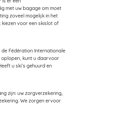
 Is er een
ldig met uw bagage om moet
ng zoveel mogelijk in het
 kiezen voor een skislot of
 de Fédération Internationale
el oplopen, kunt u daarvoor
Heeft u ski’s gehuurd en
ang zijn: uw zorgverzekering,
rzekering. We zorgen ervoor