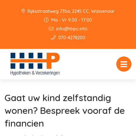
Rijksstraatweg 735a, 2245 CC, Wassenaar
Ma - Vr 9:00 - 17:00
info@hhpc.info
070-4278200
Gaat uw kind zelfstandig
wonen? Bespreek vooraf de
financien