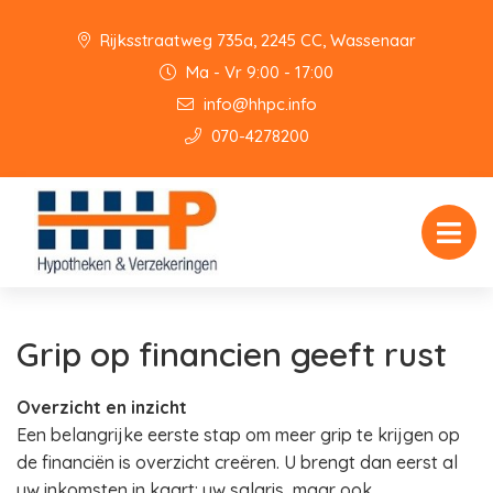
Rijksstraatweg 735a, 2245 CC, Wassenaar
Ma - Vr 9:00 - 17:00
info@hhpc.info
070-4278200
Grip op financien geeft rust
Overzicht en inzicht
Een belangrijke eerste stap om meer grip te krijgen op
de financiën is overzicht creëren. U brengt dan eerst al
uw inkomsten in kaart: uw salaris, maar ook