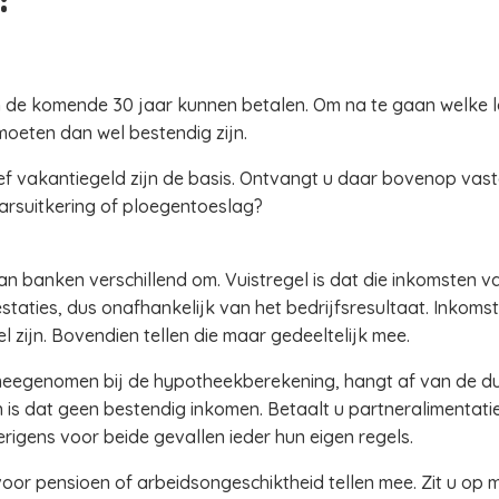
 de komende 30 jaar kunnen betalen. Om na te gaan welke la
oeten dan wel bestendig zijn.
sief vakantiegeld zijn de basis. Ontvangt u daar bovenop vas
arsuitkering of ploegentoeslag?
n banken verschillend om. Vuistregel is dat die inkomsten vak
taties, dus onafhankelijk van het bedrijfsresultaat. Inkoms
 zijn. Bovendien tellen die maar gedeeltelijk mee.
eegenomen bij de hypotheekberekening, hangt af van de duur
is dat geen bestendig inkomen. Betaalt u partneralimentatie
rigens voor beide gevallen ieder hun eigen regels.
oor pensioen of arbeidsongeschiktheid tellen mee. Zit u op m