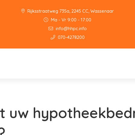
Rijksstraatweg 735a, 2245 CC, Wassenaar
Ma - Vr 9:00 - 17:00
info@hhpc.info
070-4278200
t uw hypotheekbed
?