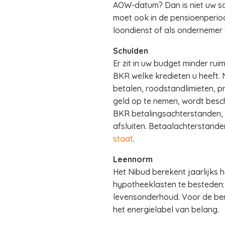
AOW-datum? Dan is niet uw sa
moet ook in de pensioenperio
loondienst of als ondernemer t
Schulden
Er zit in uw budget minder ru
BKR welke kredieten u heeft. 
betalen, roodstandlimieten, pr
geld op te nemen, wordt besch
BKR betalingsachterstanden, 
afsluiten. Betaalachterstanden
staat
.
Leennorm
Het Nibud berekent jaarlijks
hypotheeklasten te besteden:
levensonderhoud. Voor de ber
het energielabel van belang.