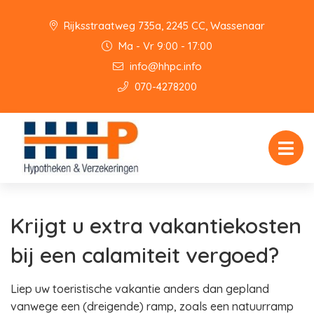
Rijksstraatweg 735a, 2245 CC, Wassenaar
Ma - Vr 9:00 - 17:00
info@hhpc.info
070-4278200
Krijgt u extra vakantiekosten
bij een calamiteit vergoed?
Liep uw toeristische vakantie anders dan gepland
vanwege een (dreigende) ramp, zoals een natuurramp