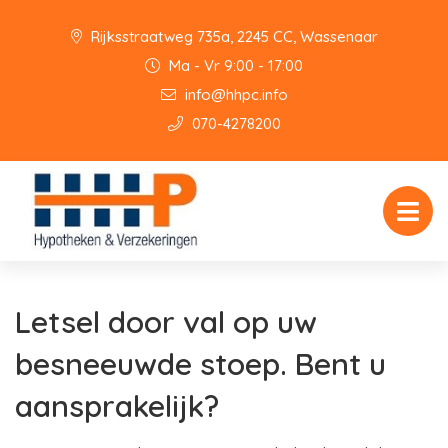
Rijksstraatweg 735a, 2245 CC, Wassenaar
Ma - Vr 9:00 - 17:00
info@hhpc.info
070-4278200
Letsel door val op uw
besneeuwde stoep. Bent u
aansprakelijk?