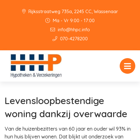
Rijksstraatweg 735a, 2245 CC, Wassenaar
Ma - Vr 9:00 - 17:00
info@hhpc.info
070-4278200
Levensloopbestendige
woning dankzij overwaarde
Van de huizenbezitters van 60 jaar en ouder wil 93% in
hun huis blijven wonen. Dat blijkt uit onderzoek van