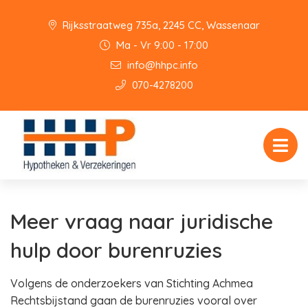
Rijksstraatweg 735a, 2245 CC, Wassenaar
Ma - Vr 9:00 - 17:00
info@hhpc.info
070-4278200
Meer vraag naar juridische
hulp door burenruzies
Volgens de onderzoekers van Stichting Achmea
Rechtsbijstand gaan de burenruzies vooral over