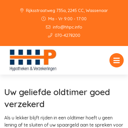
Rijksstraatweg 735a, 2245 CC, Wassenaar
Ma - Vr 9:00 - 17:00
info@hhpc.info
070-4278200
Uw geliefde oldtimer goed
verzekerd
Als u lekker blijft rijden in een oldtimer hoeft u geen
lening af te sluiten of uw spaargeld aan te spreken voor