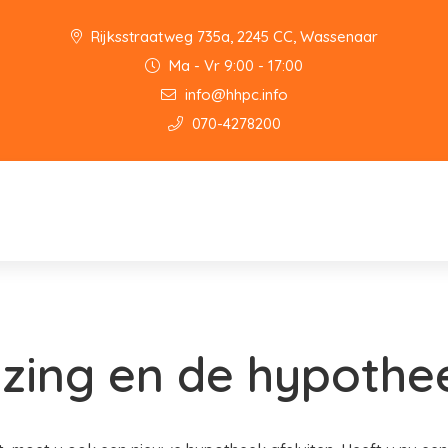
Rijksstraatweg 735a, 2245 CC, Wassenaar
Ma - Vr 9:00 - 17:00
info@hhpc.info
070-4278200
zing en de hypothe