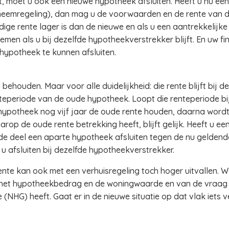
t, moet u ook een nieuwe hypotheek afsluiten. Heeft u nu ee
eneemregeling), dan mag u de voorwaarden en de rente van
idige rente lager is dan de nieuwe en als u een aantrekkelij
men als u bij dezelfde hypotheekverstrekker blijft. En uw f
hypotheek te kunnen afsluiten.
e behouden. Maar voor alle duidelijkheid: die rente blijft bij
teperiode van de oude hypotheek. Loopt die renteperiode bij
 hypotheek nog vijf jaar de oude rente houden, daarna word
p de oude rente betrekking heeft, blijft gelijk. Heeft u e
de deel een aparte hypotheek afsluiten tegen de nu gelden
u afsluiten bij dezelfde hypotheekverstrekker.
nte kan ook met een verhuisregeling toch hoger uitvallen. W
 het hypotheekbedrag en de woningwaarde en van de vraag 
(NHG) heeft. Gaat er in de nieuwe situatie op dat vlak iets