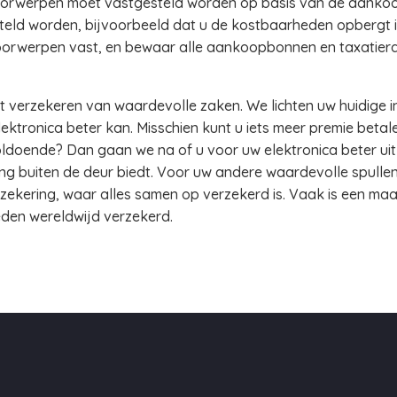
rwerpen moet vastgesteld worden op basis van de aankoopp
teld worden, bijvoorbeeld dat u de kostbaarheden opbergt in
voorwerpen vast, en bewaar alle aankoopbonnen en taxatier
t verzekeren van waardevolle zaken. We lichten uw huidige 
ektronica beter kan. Misschien kunt u iets meer premie beta
voldoende? Dan gaan we na of u voor uw elektronica beter ui
ing buiten de deur biedt. Voor uw andere waardevolle spull
ekering, waar alles samen op verzekerd is. Vaak is een ma
den wereldwijd verzekerd.