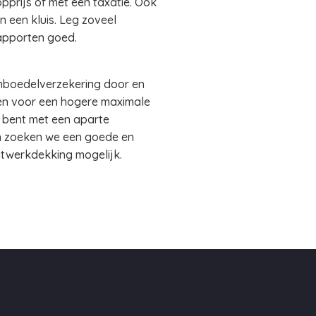
rijs of met een taxatie. Ook
 een kluis. Leg zoveel
apporten goed.
inboedelverzekering door en
len voor een hogere maximale
t bent met een aparte
en zoeken we een goede en
atwerkdekking mogelijk.