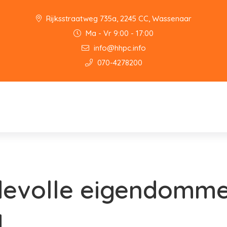
Rijksstraatweg 735a, 2245 CC, Wassenaar
Ma - Vr 9:00 - 17:00
info@hhpc.info
070-4278200
evolle eigendomm
d