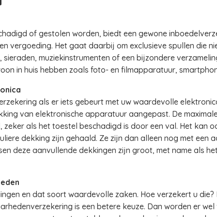
hadigd of gestolen worden, biedt een gewone inboedelverz
en vergoeding. Het gaat daarbij om exclusieve spullen die ni
t, sieraden, muziekinstrumenten of een bijzondere verzameli
n in huis hebben zoals foto- en filmapparatuur, smartphone
onica
erzekering als er iets gebeurt met uw waardevolle elektron
ekking van elektronische apparatuur aangepast. De maximale
d, zeker als het toestel beschadigd is door een val. Het kan o
uliere dekking zijn gehaald. Ze zijn dan alleen nog met een 
ssen deze aanvullende dekkingen zijn groot, met name als h
heden
ingen en dat soort waardevolle zaken. Hoe verzekert u die? 
arhedenverzekering is een betere keuze. Dan worden er wel 