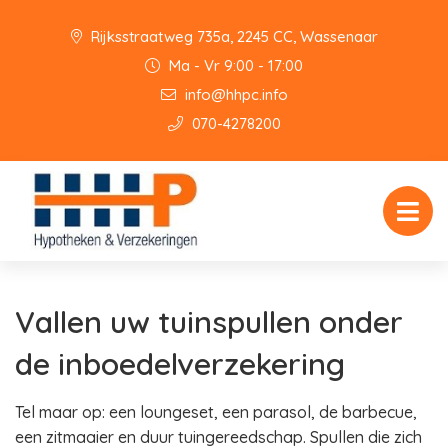
Rijksstraatweg 735a, 2245 CC, Wassenaar
Ma - Vr 9:00 - 17:00
info@hhpc.info
070-4278200
Vallen uw tuinspullen onder
de inboedelverzekering
Tel maar op: een loungeset, een parasol, de barbecue,
een zitmaaier en duur tuingereedschap. Spullen die zich