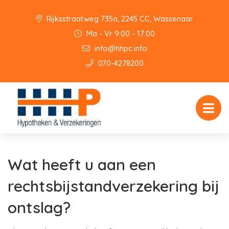
Rijksstraatweg 735a, 2245 CC, Wassenaar
Ma - Vr 9:00 - 17:00
info@hhpc.info
070-4278200
Wat heeft u aan een
rechtsbijstandverzekering bij
ontslag?