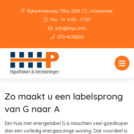
Rijksstraatweg 735a, 2245 CC, Wassenaar
Ma - Vr 9:00 - 17:00
info@hhpc.info
070-4278200
Zo maakt u een labelsprong
van G naar A
Een huis met energielabel G is misschien veel goedkoper
dan een volledig energiezuinige woning. Dat voordeel is